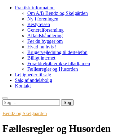
Videre
Praktisk information
til
Om A/B Bendz-og Skelgården
indhold
Ny i foreningen
Bestyrelsen
Generalforsamling
Affaldshåndtering
Før du bygger om
Hvad nu hvis !
Brugervejledning til dørtelefon
Billigt internet
Forældrekøb er ikke tilladt, men
Fællesregler og Husorden
Lejligheder til salg
Salg af andelsbolig
Kontakt
Søg
efter:
Bendz og Skelgaarden
Fællesregler og Husorden