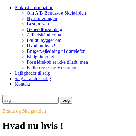
Videre
Praktisk information
til
Om A/B Bendz-og Skelgården
indhold
Ny i foreningen
Bestyrelsen
Generalforsamling
Affaldshåndtering
Før du bygger om
Hvad nu hvis !
Brugervejledning til dørtelefon
Billigt internet
Forældrekøb er ikke tilladt, men
Fællesregler og Husorden
Lejligheder til salg
Salg af andelsbolig
Kontakt
Søg
efter:
Bendz og Skelgaarden
Hvad nu hvis !