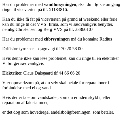
Har du problemer med
vandforsyningen
, skal du i første omgang
ringe til viceværten på tlf. 51183816.
Kan du ikke få fat på viceværten på grund af weekend eller ferie,
kan du ringe til det VVS- firma, som vi sædvanligvis benytter,
nemlig Christensen og Berg VVS på tlf. 38866107
Har du problemer med
elforsyningen
må du kontakte Radius
Driftsforstyrrelser – døgnvagt tlf 70 20 58 00
Hvis denne ikke kan løse problemet, kan du ringe til en elektriker.
Vi bruger sædvanligvis
Elektriker
Claus Dalsgaard tlf 44 66 66 20
Vær opmærksom på, at du selv skal betale for reparationer i
forbindelse med el og vand.
Hvis der er tale om vandskader, som du er uden skyld i, eller
reparation af faldstammer,
er det dog som hovedregel andelsboligforeningen, som betaler.