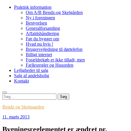
Videre
Praktisk information
til
Om A/B Bendz-og Skelgården
indhold
Ny i foreningen
Bestyrelsen
Generalforsamling
Affaldshåndtering
Før du bygger om
Hvad nu hvis !
Brugervejledning til dørtelefon
Billigt internet
Forældrekøb er ikke tilladt, men
Fællesregler og Husorden
Lejligheder til salg
Salg af andelsbolig
Kontakt
Søg
efter:
Bendz og Skelgaarden
11. marts 2013
Bygningsreglementet er ændret pr.