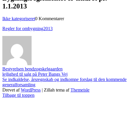
1.1.2013
Kategorier
Ikke kategoriseret
0 Kommentarer
Regler for ombygning2013
Bestyrelsen bendzogskelgaarden
Indlægsnavigation
lejlighed til salg på Peter Bangs Vej
Se indkaldelse, årsregnskab og indkomne forslag til den kommende
generalforsamling
Drevet af
WordPress
|
Zillah tema af
Themeisle
Tilbage til toppen