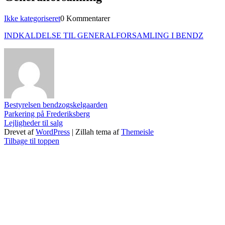
Kategorier
Ikke kategoriseret
0 Kommentarer
INDKALDELSE TIL GENERALFORSAMLING I BENDZ
Bestyrelsen bendzogskelgaarden
Indlægsnavigation
Parkering på Frederiksberg
Lejligheder til salg
Drevet af
WordPress
|
Zillah tema af
Themeisle
Tilbage til toppen