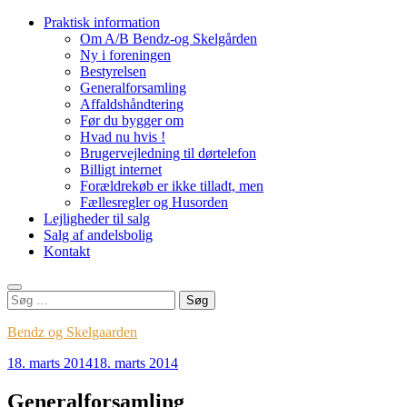
Videre
Praktisk information
til
Om A/B Bendz-og Skelgården
indhold
Ny i foreningen
Bestyrelsen
Generalforsamling
Affaldshåndtering
Før du bygger om
Hvad nu hvis !
Brugervejledning til dørtelefon
Billigt internet
Forældrekøb er ikke tilladt, men
Fællesregler og Husorden
Lejligheder til salg
Salg af andelsbolig
Kontakt
Søg
efter:
Bendz og Skelgaarden
18. marts 2014
18. marts 2014
Generalforsamling