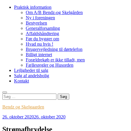
Videre
Praktisk information
til
Om A/B Bendz-og Skelgården
indhold
Ny i foreningen
Bestyrelsen
Generalforsamling
Affaldshåndtering
Før du bygger om
Hvad nu hvis !
Brugervejledning til dørtelefon
Billigt internet
Forældrekøb er ikke tilladt, men
Fællesregler og Husorden
Lejligheder til salg
Salg af andelsbolig
Kontakt
Søg
efter:
Bendz og Skelgaarden
26. oktober 2020
26. oktober 2020
Strømafbrydelse