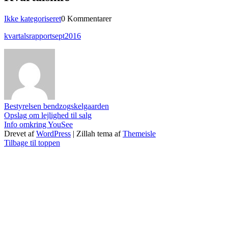
Kategorier
Ikke kategoriseret
0 Kommentarer
kvartalsrapportsept2016
Bestyrelsen bendzogskelgaarden
Indlægsnavigation
Opslag om lejlighed til salg
Info omkring YouSee
Drevet af
WordPress
|
Zillah tema af
Themeisle
Tilbage til toppen