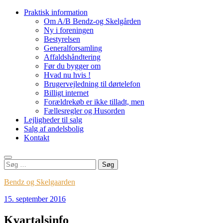
Videre
Praktisk information
til
Om A/B Bendz-og Skelgården
indhold
Ny i foreningen
Bestyrelsen
Generalforsamling
Affaldshåndtering
Før du bygger om
Hvad nu hvis !
Brugervejledning til dørtelefon
Billigt internet
Forældrekøb er ikke tilladt, men
Fællesregler og Husorden
Lejligheder til salg
Salg af andelsbolig
Kontakt
Søg
efter:
Bendz og Skelgaarden
15. september 2016
Kvartalsinfo